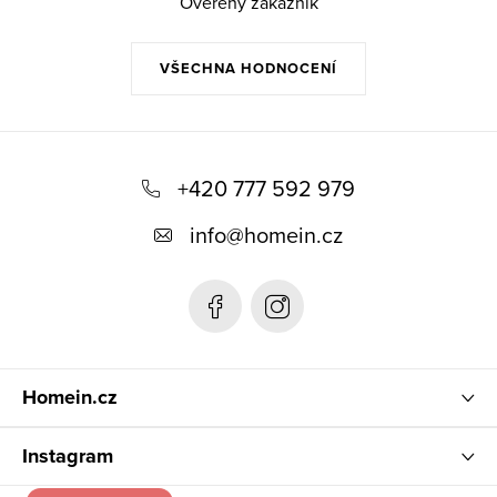
Ověřený zákazník
VŠECHNA HODNOCENÍ
Z
á
+420 777 592 979
p
info
@
homein.cz
a
t
í
Homein.cz
Instagram