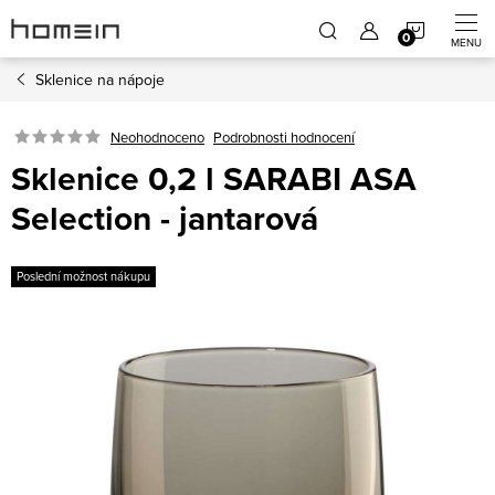
Přejít
NÁKUP
na
obsah
Sklenice na nápoje
KOŠÍK
Neohodnoceno
Podrobnosti hodnocení
Sklenice 0,2 l SARABI ASA
Selection - jantarová
Poslední možnost nákupu