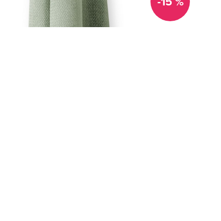
-15 %