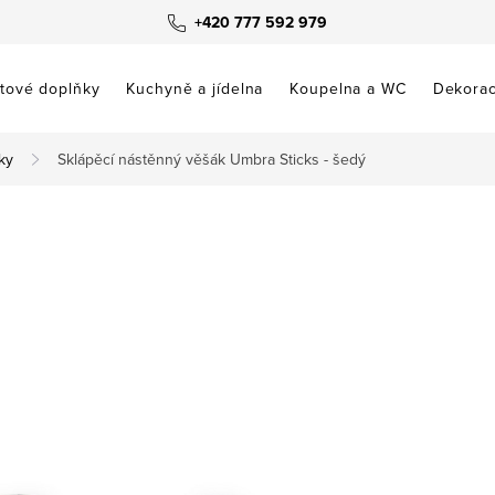
+420 777 592 979
tové doplňky
Kuchyně a jídelna
Koupelna a WC
Dekora
ky
Sklápěcí nástěnný věšák Umbra Sticks - šedý