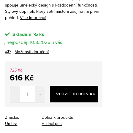
spojuje umělecký design s každodenní funkčností.
Stylový doplněk, který šetří místo a zaujme na první
pohled.
Více informací
Skladem
>5 ks
10.8.2026
Možnosti doručení
725 Kč
616 Kč
Měrná
cena:
VLOŽIT DO KOŠÍKU
Značka:
Dotaz k produktu
Umbra
Hlídací pes