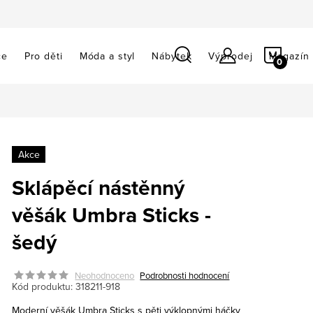
NÁKU
ce
Pro děti
Móda a styl
Nábytek
Výprodej
Magazín
KOŠÍ
Akce
Sklápěcí nástěnný
věšák Umbra Sticks -
šedý
Neohodnoceno
Podrobnosti hodnocení
Kód produktu:
318211-918
Moderní věšák Umbra Sticks s pěti výklopnými háčky