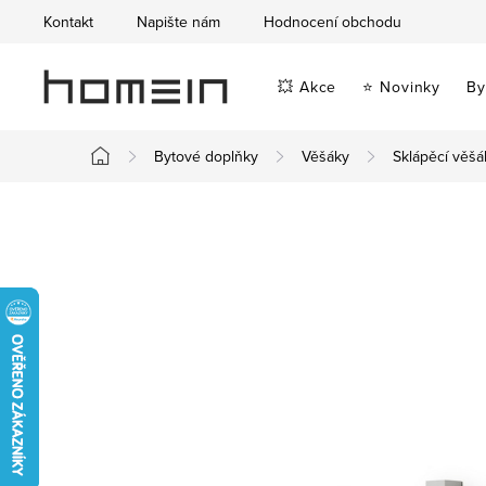
Přejít
Kontakt
Napište nám
Hodnocení obchodu
na
obsah
💥 Akce
⭐ Novinky
By
Bytové doplňky
Věšáky
Sklápěcí věšá
Domů