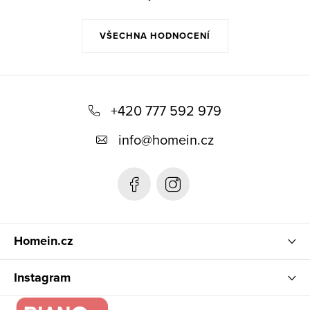
VŠECHNA HODNOCENÍ
Z
á
+420 777 592 979
p
info
@
homein.cz
a
t
í
Homein.cz
Instagram