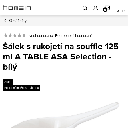
Přejít
NÁKUP
na
obsah
Omáčníky
KOŠÍK
Neohodnoceno
Podrobnosti hodnocení
Šálek s rukojetí na souffle 125
ml A TABLE ASA Selection -
bílý
Akce
Poslední možnost nákupu