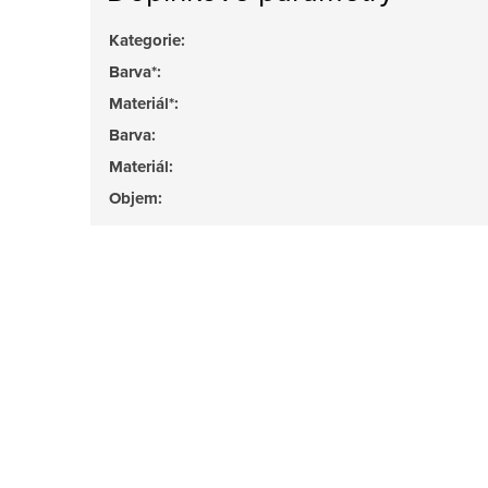
Kategorie
:
Barva*
:
Materiál*
:
Barva
:
Materiál
:
Objem
: