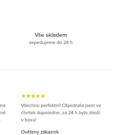
Vše skladem
expedujeme do 24 h
ná.
Všechno perfektní! Objednala jsem ve
eně
čtvrtek dopoledne, za 24 h bylo zboží
.
v boxu!
Ověřený zákazník