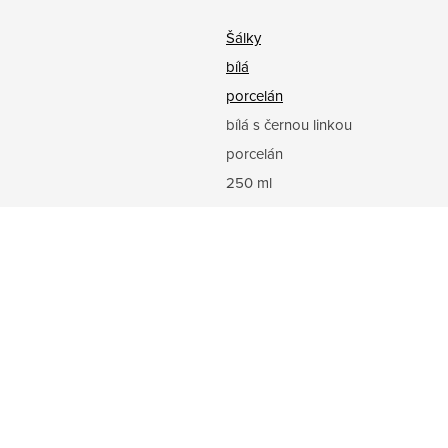
Šálky
bílá
porcelán
bílá s černou linkou
porcelán
250 ml