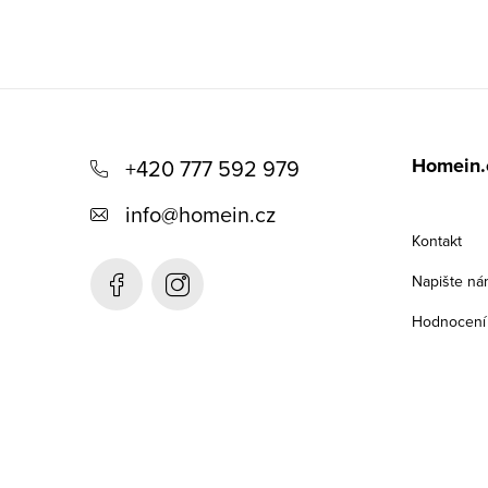
Z
á
Homein.
+420 777 592 979
p
info
@
homein.cz
a
Kontakt
t
Napište ná
í
Hodnocení