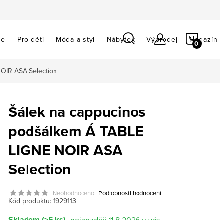
NÁKU
ce
Pro děti
Móda a styl
Nábytek
Výprodej
Magazín
KOŠÍ
OIR ASA Selection
Šálek na cappucinos
podšálkem Á TABLE
LIGNE NOIR ASA
Selection
Neohodnoceno
Podrobnosti hodnocení
Kód produktu:
1929113
Skladem
(>5 ks)
11.8.2026