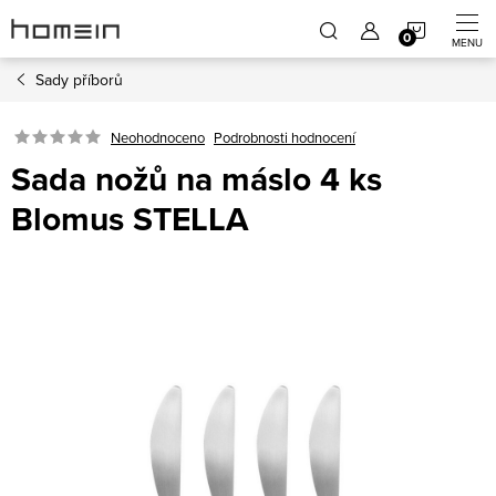
Přejít
NÁKUP
na
obsah
Sady příborů
KOŠÍK
Neohodnoceno
Podrobnosti hodnocení
Sada nožů na máslo 4 ks
Blomus STELLA