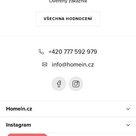
Ověřený zákazník
VŠECHNA HODNOCENÍ
Z
á
+420 777 592 979
p
info
@
homein.cz
a
t
í
Homein.cz
Instagram