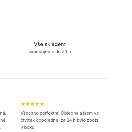
Vše skladem
expedujeme do 24 h
ná.
Všechno perfektní! Objednala jsem ve
eně
čtvrtek dopoledne, za 24 h bylo zboží
.
v boxu!