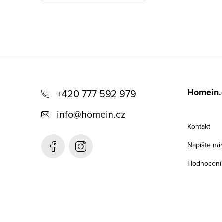
Z
á
Homein.
+420 777 592 979
p
info
@
homein.cz
a
Kontakt
t
Napište ná
í
Hodnocení