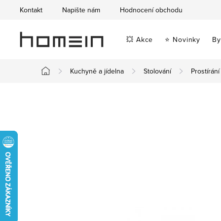
Přejít
Kontakt
Napište nám
Hodnocení obchodu
na
obsah
💥 Akce
⭐ Novinky
By
Kuchyně a jídelna
Stolování
Prostírání
Domů