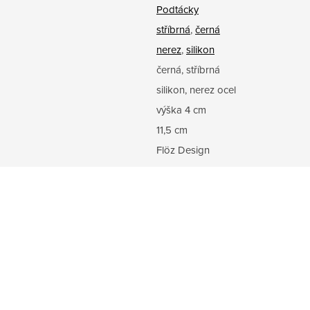
Podtácky
stříbrná
,
černá
nerez
,
silikon
černá, stříbrná
silikon, nerez ocel
výška 4 cm
11,5 cm
Flöz Design