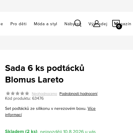
NÁKU
ce
Pro děti
Móda a styl
Nábytek
Výprodej
Magazín
KOŠÍ
Sada 6 ks podtácků
Blomus Lareto
Neohodnoceno
Podrobnosti hodnocení
Kód produktu:
63476
Set podtácků ze silikonu v nerezovém boxu.
Více
informací
Skladem
(2 ks)
10.8.2026