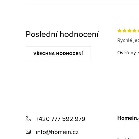
Poslední hodnocení
Rychlé jed
Ověřený z
VŠECHNA HODNOCENÍ
Z
á
Homein.
+420 777 592 979
p
info
@
homein.cz
a