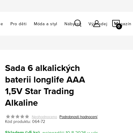
NÁKU
ce
Pro děti
Móda a styl
Nábytek
Výprodej
Magazín
KOŠÍ
Sada 6 alkalických
baterii longlife AAA
1,5V Star Trading
Alkaline
Neohodnoceno
Podrobnosti hodnocení
Kód produktu:
064-72
Skladem
(>5 ks)
10.8.2026