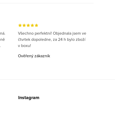
ná.
Všechno perfektní! Objednala jsem ve
eně
čtvrtek dopoledne, za 24 h bylo zboží
.
v boxu!
Ověřený zákazník
Instagram