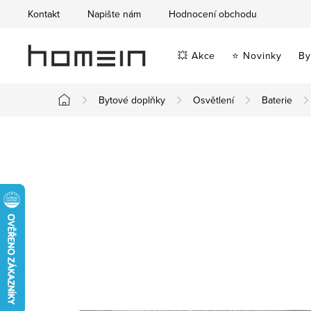
Přejít
Kontakt
Napište nám
Hodnocení obchodu
na
obsah
💥 Akce
⭐ Novinky
By
Bytové doplňky
Osvětlení
Baterie
Domů