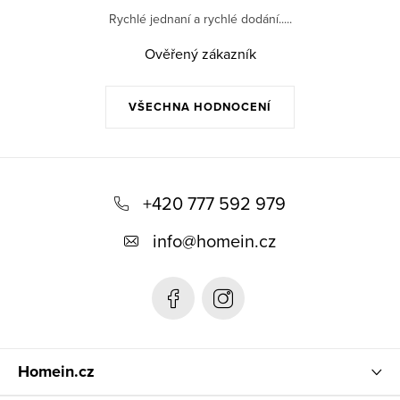
Rychlé jednaní a rychlé dodání.....
Ověřený zákazník
VŠECHNA HODNOCENÍ
Z
á
+420 777 592 979
p
info
@
homein.cz
a
t
í
Homein.cz