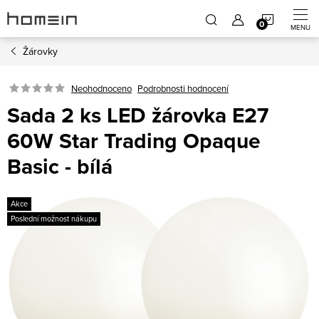
Přejít
NÁKUP
na
obsah
Žárovky
KOŠÍK
Neohodnoceno
Podrobnosti hodnocení
Sada 2 ks LED žárovka E27
60W Star Trading Opaque
Basic - bílá
Akce
Poslední možnost nákupu