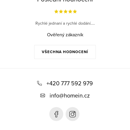
Rychlé jednaní a rychlé dodání.....
Ověřený zákazník
VŠECHNA HODNOCENÍ
Z
á
+420 777 592 979
p
info
@
homein.cz
a
t
í