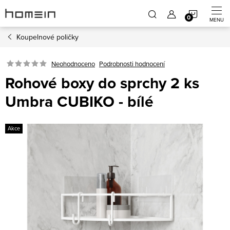
Přejít
NÁKUP
na
obsah
Koupelnové poličky
KOŠÍK
Neohodnoceno
Podrobnosti hodnocení
Rohové boxy do sprchy 2 ks
Umbra CUBIKO - bílé
Akce