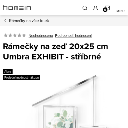
Přejít
NÁKUP
na
obsah
Rámečky na více fotek
KOŠÍK
Neohodnoceno
Podrobnosti hodnocení
Rámečky na zeď 20x25 cm
Umbra EXHIBIT - stříbrné
Akce
Poslední možnost nákupu