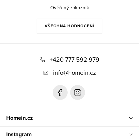
Ověřený zákazník
VŠECHNA HODNOCENÍ
Z
á
+420 777 592 979
p
info
@
homein.cz
a
t
í
Homein.cz
Instagram