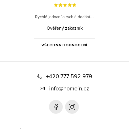
Rychlé jednaní a rychlé dodání.....
Ověřený zákazník
VŠECHNA HODNOCENÍ
Z
á
+420 777 592 979
p
info
@
homein.cz
a
t
í