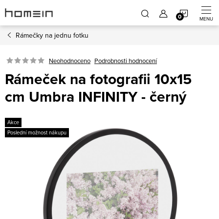
Přejít
NÁKUP
na
obsah
Rámečky na jednu fotku
KOŠÍK
Neohodnoceno
Podrobnosti hodnocení
Rámeček na fotografii 10x15
cm Umbra INFINITY - černý
Akce
Poslední možnost nákupu