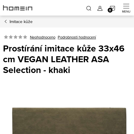
Přejít
NÁKUP
na
obsah
Imitace kůže
KOŠÍK
Neohodnoceno
Podrobnosti hodnocení
Prostírání imitace kůže 33x46
cm VEGAN LEATHER ASA
Selection - khaki