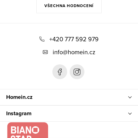
VŠECHNA HODNOCENÍ
Z
á
+420 777 592 979
p
info
@
homein.cz
a
t
í
Homein.cz
Instagram