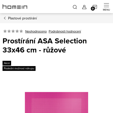
Přejít
NÁKUP
na
obsah
Plastové prostírání
KOŠÍK
Neohodnoceno
Podrobnosti hodnocení
Prostírání ASA Selection
33x46 cm - růžové
Akce
Poslední možnost nákupu