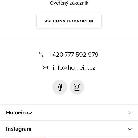
Ověřený zákazník
VŠECHNA HODNOCENÍ
Z
á
+420 777 592 979
p
info
@
homein.cz
a
t
í
Homein.cz
Instagram