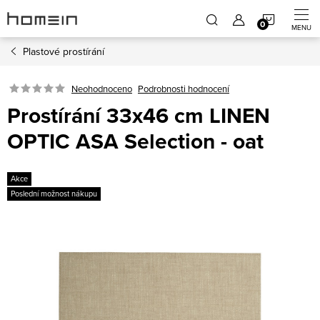
Přejít
NÁKUP
na
obsah
Plastové prostírání
KOŠÍK
Neohodnoceno
Podrobnosti hodnocení
Prostírání 33x46 cm LINEN
OPTIC ASA Selection - oat
Akce
Poslední možnost nákupu