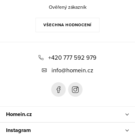
Ověřený zákazník
VŠECHNA HODNOCENÍ
Z
á
+420 777 592 979
p
info
@
homein.cz
a
t
í
Homein.cz
Instagram