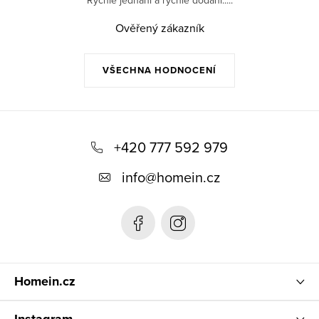
Rychlé jednaní a rychlé dodání.....
Ověřený zákazník
VŠECHNA HODNOCENÍ
Z
á
+420 777 592 979
p
info
@
homein.cz
a
t
í
Homein.cz