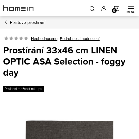
Přejít
NÁKUP
na
obsah
Plastové prostírání
KOŠÍK
Neohodnoceno
Podrobnosti hodnocení
Prostírání 33x46 cm LINEN
OPTIC ASA Selection - foggy
day
Poslední možnost nákupu