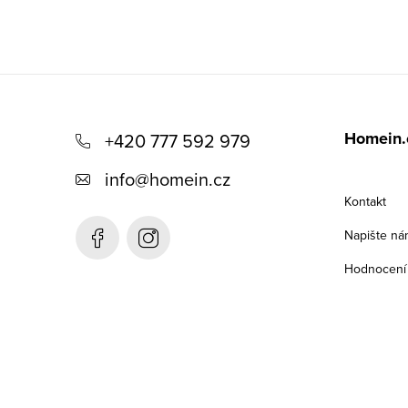
Z
á
Homein.
+420 777 592 979
p
info
@
homein.cz
a
Kontakt
t
Napište ná
í
Hodnocení