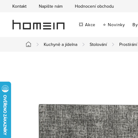
Přejít
Kontakt
Napište nám
Hodnocení obchodu
na
obsah
💥 Akce
⭐ Novinky
By
Kuchyně a jídelna
Stolování
Prostírání
Domů