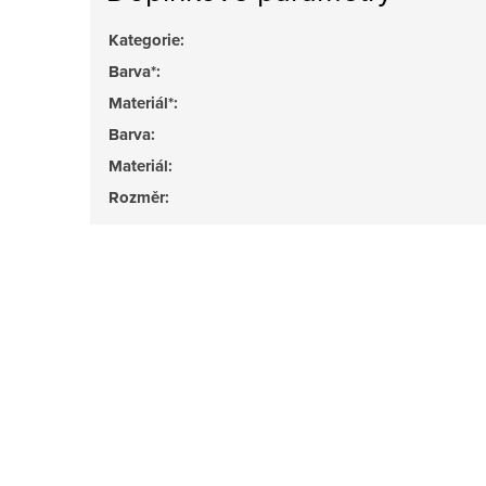
Kategorie
:
Barva*
:
Materiál*
:
Barva
:
Materiál
:
Rozměr
: