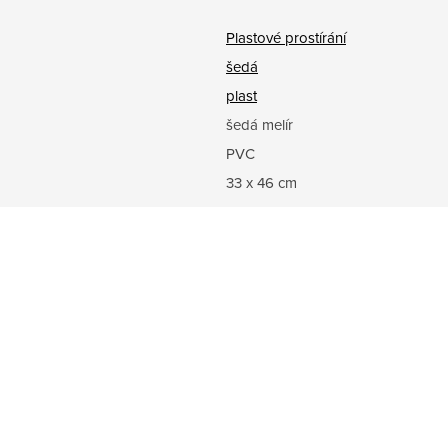
Plastové prostírání
šedá
plast
šedá melír
PVC
33 x 46 cm