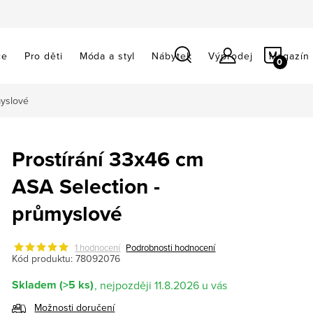
NÁKU
ce
Pro děti
Móda a styl
Nábytek
Výprodej
Magazín
KOŠÍ
myslové
Prostírání 33x46 cm
ASA Selection -
průmyslové
1 hodnocení
Podrobnosti hodnocení
Kód produktu:
78092076
Skladem
(>5 ks)
11.8.2026
Možnosti doručení