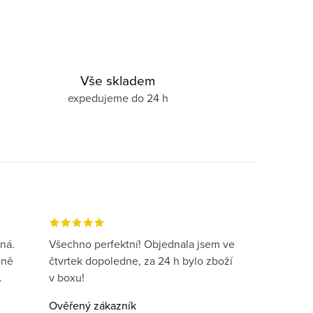
Vše skladem
expedujeme do 24 h
ná.
Všechno perfektní! Objednala jsem ve
eně
čtvrtek dopoledne, za 24 h bylo zboží
.
v boxu!
Ověřený zákazník