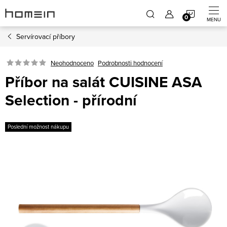
Přejít
NÁKUP
na
obsah
Servírovací příbory
KOŠÍK
Neohodnoceno
Podrobnosti hodnocení
Příbor na salát CUISINE ASA
Selection - přírodní
Poslední možnost nákupu