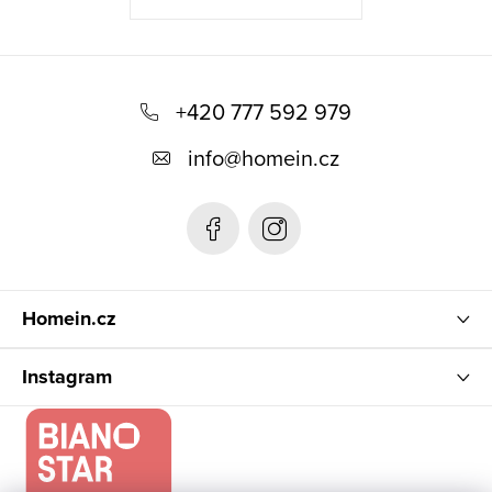
Z
á
+420 777 592 979
p
info
@
homein.cz
a
t
í
Homein.cz
Instagram