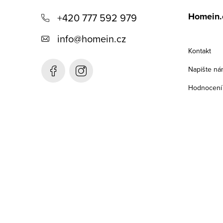
á
Homein.
+420 777 592 979
p
info
@
homein.cz
a
Kontakt
t
Napište ná
í
Hodnocení