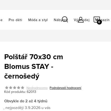
NÁKU
ce
Pro děti
Móda a styl
Nábytek
Výprodej
Magazín
KOŠÍ
Polštář 70x30 cm
Blomus STAY -
černošedý
Neohodnoceno
Podrobnosti hodnocení
Kód produktu:
62013
Obvykle do 2 až 4 týdnů
3.9.2026