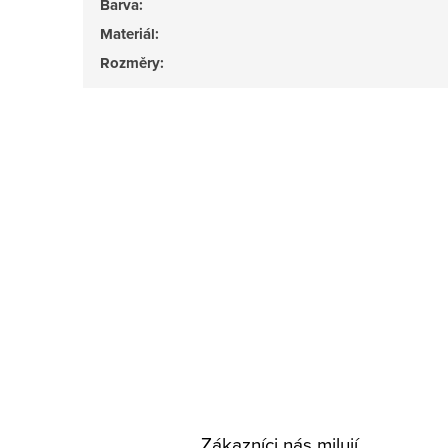
Barva
:
Materiál
:
Rozměry
:
Zákazníci nás milují