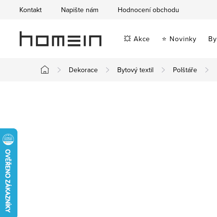
Přejít
Kontakt
Napište nám
Hodnocení obchodu
na
obsah
💥 Akce
⭐ Novinky
By
Dekorace
Bytový textil
Polštáře
Domů