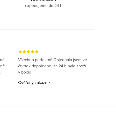
expedujeme do 24 h
ná.
Všechno perfektní! Objednala jsem ve
eně
čtvrtek dopoledne, za 24 h bylo zboží
.
v boxu!
Ověřený zákazník