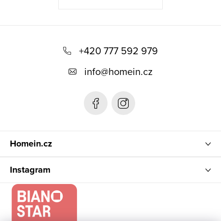
Z
á
+420 777 592 979
p
info
@
homein.cz
a
t
í
Homein.cz
Instagram