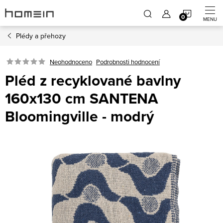
Přejít
NÁKUP
na
obsah
Plédy a přehozy
KOŠÍK
Neohodnoceno
Podrobnosti hodnocení
Pléd z recyklované bavlny
160x130 cm SANTENA
Bloomingville - modrý