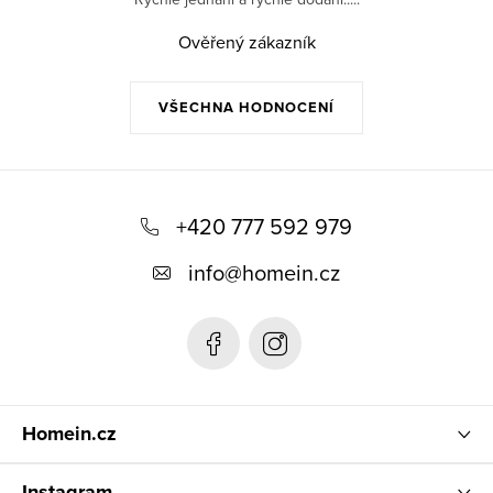
Ověřený zákazník
VŠECHNA HODNOCENÍ
Z
á
+420 777 592 979
p
info
@
homein.cz
a
t
í
Homein.cz
Instagram