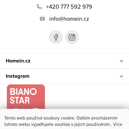
á
+420 777 592 979
p
info
@
homein.cz
a
t
í
Homein.cz
Instagram
Tento web používá soubory cookie. Dalším procházením
tohoto webu vyjadřujete souhlas s jejich používáním.. Více