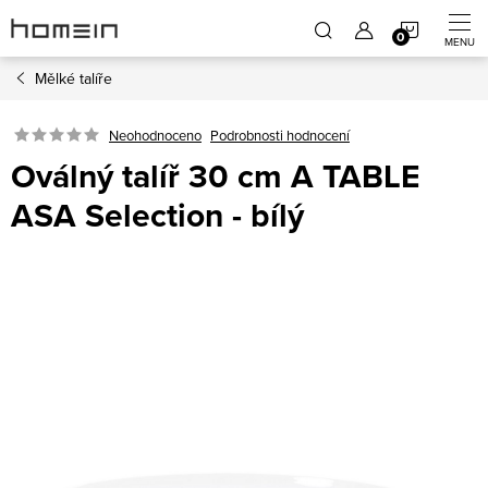
Přejít
NÁKUP
na
obsah
Mělké talíře
KOŠÍK
Neohodnoceno
Podrobnosti hodnocení
Oválný talíř 30 cm A TABLE
ASA Selection - bílý