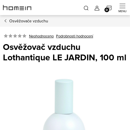
Přejít
NÁKUP
na
obsah
Osvěžovače vzduchu
KOŠÍK
Neohodnoceno
Podrobnosti hodnocení
Osvěžovač vzduchu
Lothantique LE JARDIN, 100 ml