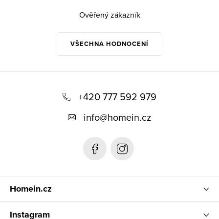
Ověřený zákazník
VŠECHNA HODNOCENÍ
Z
á
+420 777 592 979
p
info
@
homein.cz
a
t
í
Homein.cz
Instagram