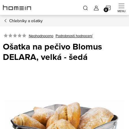
Přejít
NÁKUP
na
obsah
Chlebníky a ošatky
KOŠÍK
Neohodnoceno
Podrobnosti hodnocení
Ošatka na pečivo Blomus
DELARA, velká - šedá