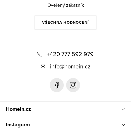
Ověřený zákazník
VŠECHNA HODNOCENÍ
Z
á
+420 777 592 979
p
info
@
homein.cz
a
t
í
Homein.cz
Instagram