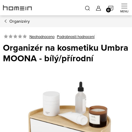
Přejít
NÁKUP
na
obsah
Organizéry
KOŠÍK
Neohodnoceno
Podrobnosti hodnocení
Organizér na kosmetiku Umbra
MOONA - bílý/přírodní