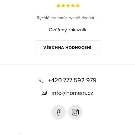
Rychlé jednaní a rychlé dodání.....
Ověřený zákazník
VŠECHNA HODNOCENÍ
Z
á
+420 777 592 979
p
info
@
homein.cz
a
t
í