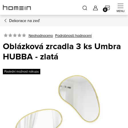
Přejít
NÁKUP
na
obsah
Dekorace na zeď
KOŠÍK
Neohodnoceno
Podrobnosti hodnocení
Oblázková zrcadla 3 ks Umbra
HUBBA - zlatá
Poslední možnost nákupu