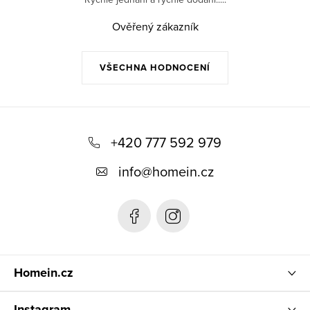
Ověřený zákazník
VŠECHNA HODNOCENÍ
Z
á
+420 777 592 979
p
info
@
homein.cz
a
t
í
Homein.cz
Instagram