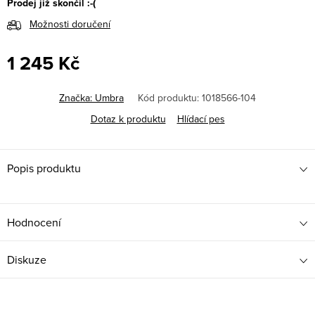
Prodej již skončil :-(
Možnosti doručení
1 245 Kč
Měrná
cena:
Značka:
Umbra
Kód produktu:
1018566-104
Dotaz k produktu
Hlídací pes
Popis produktu
Hodnocení
Diskuze