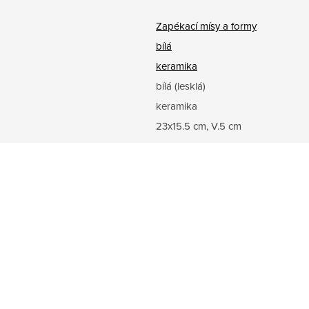
Zapékací mísy a formy
bílá
keramika
bílá (lesklá)
keramika
23x15.5 cm, V.5 cm