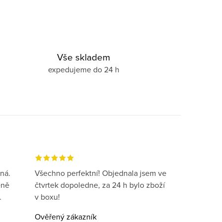
Vše skladem
expedujeme do 24 h
ná.
Všechno perfektní! Objednala jsem ve
eně
čtvrtek dopoledne, za 24 h bylo zboží
.
v boxu!
Ověřený zákazník