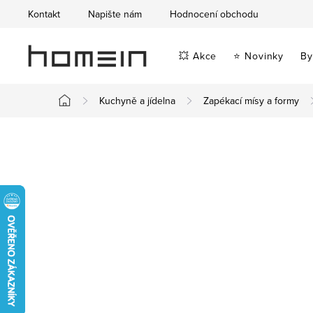
Přejít
Kontakt
Napište nám
Hodnocení obchodu
na
obsah
💥 Akce
⭐ Novinky
By
Kuchyně a jídelna
Zapékací mísy a formy
Domů