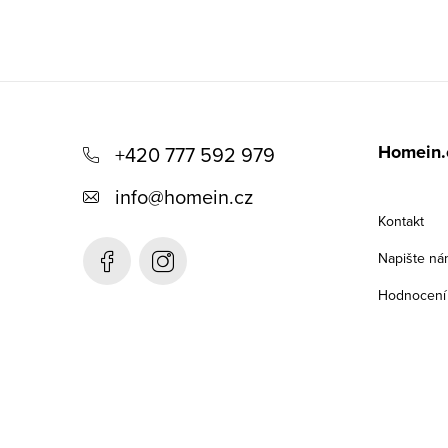
Z
á
Homein.
+420 777 592 979
p
info
@
homein.cz
a
Kontakt
t
Napište ná
í
Hodnocení