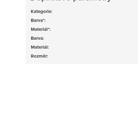
Kategorie
:
Barva*
:
Materiál*
:
Barva
:
Materiál
:
Rozměr
: