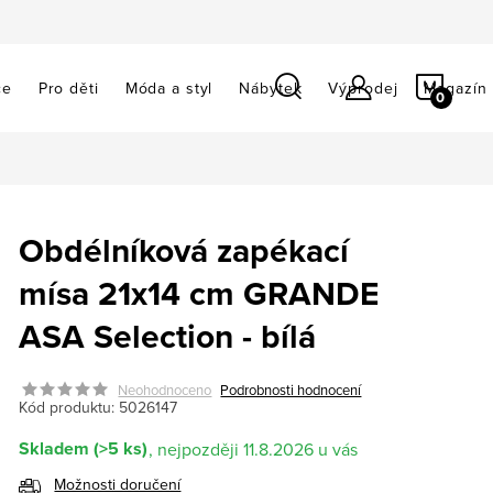
NÁKU
ce
Pro děti
Móda a styl
Nábytek
Výprodej
Magazín
KOŠÍ
Obdélníková zapékací
mísa 21x14 cm GRANDE
ASA Selection - bílá
Neohodnoceno
Podrobnosti hodnocení
Kód produktu:
5026147
Skladem
(>5 ks)
11.8.2026
Možnosti doručení