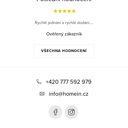
Rychlé jednaní a rychlé dodání.....
Ověřený zákazník
VŠECHNA HODNOCENÍ
Z
á
+420 777 592 979
p
info
@
homein.cz
a
t
í