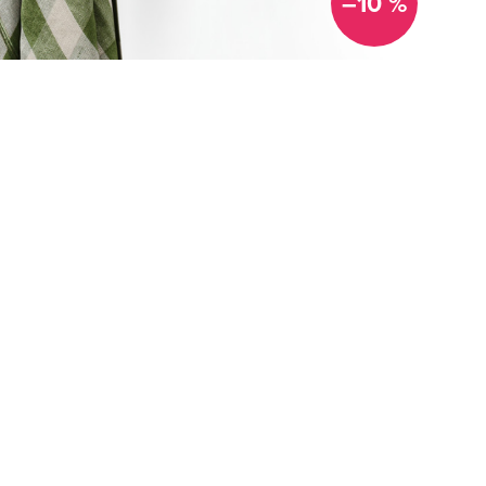
–10 %