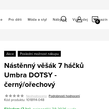
NÁKU
ce
Pro děti
Móda a styl
Nábytek
Výprodej
Magazín
KOŠÍ
Akce
Poslední možnost nákupu
Nástěnný věšák 7 háčků
Umbra DOTSY -
černý/ořechový
Neohodnoceno
Podrobnosti hodnocení
Kód produktu:
1018114-048
Skladem
(2 ks)