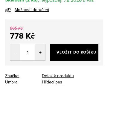
7.8.2026
Možnosti doručení
865 Kč
778 Kč
Měrná
cena:
VLOŽIT DO KOŠÍKU
Značka:
Dotaz k produktu
Umbra
Hlídací pes