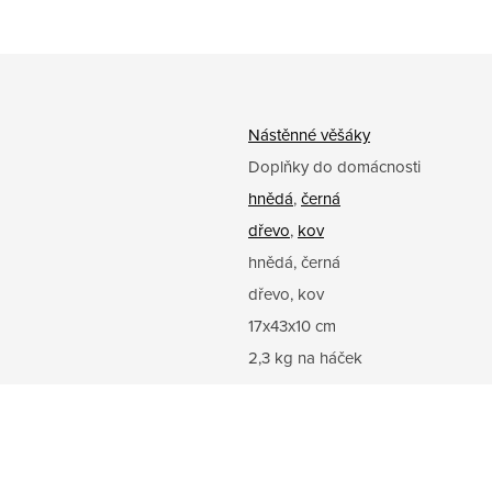
Nástěnné věšáky
Doplňky do domácnosti
hnědá
,
černá
dřevo
,
kov
hnědá, černá
dřevo, kov
17x43x10 cm
2,3 kg na háček