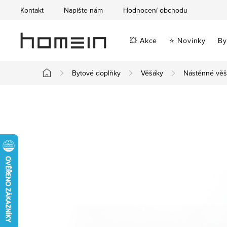
Přejít
Kontakt
Napište nám
Hodnocení obchodu
na
obsah
💥 Akce
⭐ Novinky
By
Bytové doplňky
Věšáky
Nástěnné věš
Domů