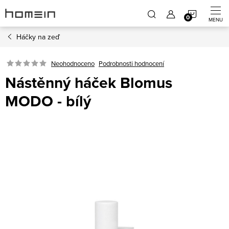
Přejít
NÁKUP
na
obsah
Háčky na zeď
KOŠÍK
Neohodnoceno
Podrobnosti hodnocení
Nástěnný háček Blomus
MODO - bílý