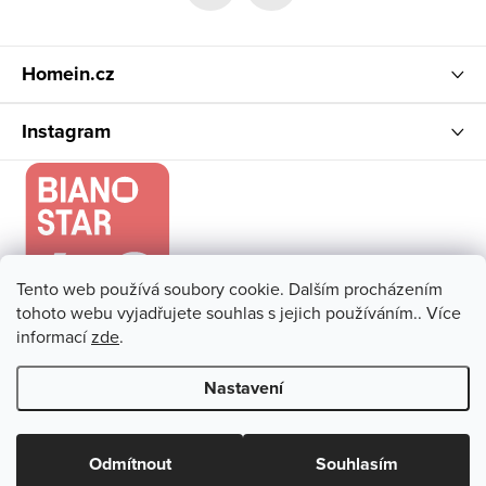
í
Homein.cz
Instagram
Tento web používá soubory cookie. Dalším procházením
tohoto webu vyjadřujete souhlas s jejich používáním.. Více
informací
zde
.
Nastavení
Copyright 2026
Homein.cz
. Všechna práva vyhrazena.
Upravit
nastavení cookies
Odmítnout
Souhlasím
Vytvořil Shoptet