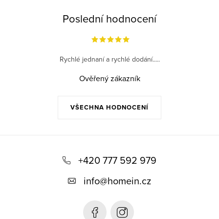
Poslední hodnocení
Rychlé jednaní a rychlé dodání.....
Ověřený zákazník
VŠECHNA HODNOCENÍ
Z
á
+420 777 592 979
p
info
@
homein.cz
a
t