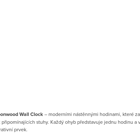
onwood Wall Clock
– moderními nástěnnými hodinami, které z
pomínajících stuhy. Každý ohyb představuje jednu hodinu a vytv
rativní prvek.