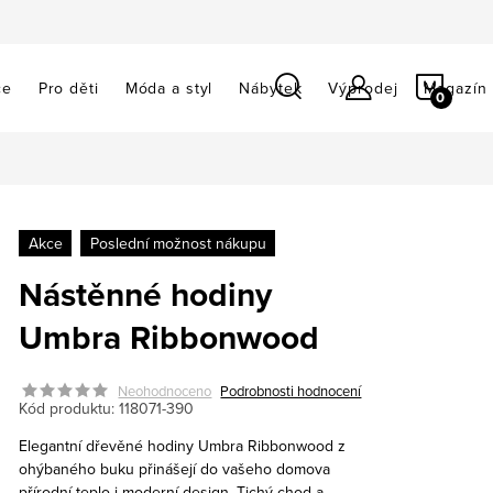
NÁKU
ce
Pro děti
Móda a styl
Nábytek
Výprodej
Magazín
KOŠÍ
Akce
Poslední možnost nákupu
Nástěnné hodiny
Umbra Ribbonwood
Neohodnoceno
Podrobnosti hodnocení
Kód produktu:
118071-390
Elegantní dřevěné hodiny Umbra Ribbonwood z
ohýbaného buku přinášejí do vašeho domova
přírodní teplo i moderní design. Tichý chod a