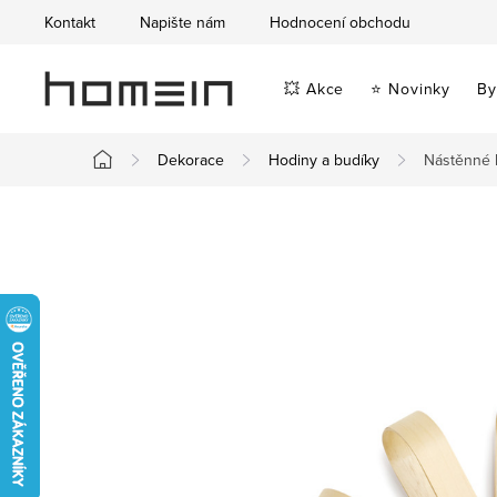
Přejít
Kontakt
Napište nám
Hodnocení obchodu
na
obsah
💥 Akce
⭐ Novinky
By
Dekorace
Hodiny a budíky
Nástěnné 
Domů