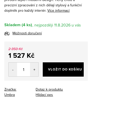
precizní zpracování z nich dělají stylový a funkční
doplněk pro každý interiér.
Více informací
Skladem
(4 ks)
11.8.2026
Možnosti doručení
2 350 Kč
1 527 Kč
Měrná
cena:
VLOŽIT DO KOŠÍKU
Značka:
Dotaz k produktu
Umbra
Hlídací pes