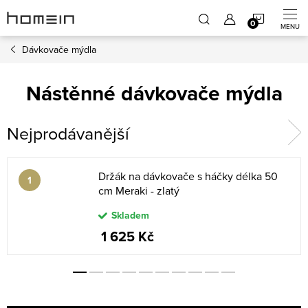
Přejít
NÁKUP
na
obsah
Dávkovače mýdla
KOŠÍK
Nástěnné dávkovače mýdla
Nejprodávanější
Držák na dávkovače s háčky délka 50
cm Meraki - zlatý
Skladem
1 625 Kč