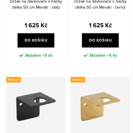
Držák na dávkovače s háčky
Držák na dávkovače s háčky
ů
t
délka 50 cm Meraki - zlatý
délka 50 cm Meraki - černý
ů
1 625 Kč
1 625 Kč
DO KOŠÍKU
DO KOŠÍKU
Skladem
>5 ks
Skladem
>5 ks
Novinka
Novinka