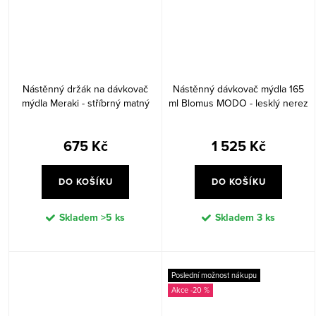
Nástěnný držák na dávkovač
Nástěnný dávkovač mýdla 165
mýdla Meraki - stříbrný matný
ml Blomus MODO - lesklý nerez
675 Kč
1 525 Kč
DO KOŠÍKU
DO KOŠÍKU
Skladem
>5 ks
Skladem
3 ks
Poslední možnost nákupu
-20 %