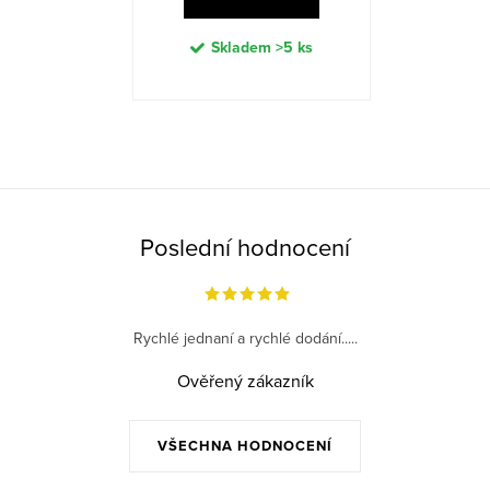
Skladem
>5 ks
O
v
l
á
Poslední hodnocení
d
a
c
Rychlé jednaní a rychlé dodání.....
í
p
Ověřený zákazník
r
v
VŠECHNA HODNOCENÍ
k
y