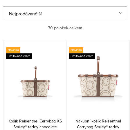
V
Ř
Nejprodávanější
ý
a
p
z
Nejlevnější
70
položek celkem
i
e
Nejdražší
s
n
Novinka
Novinka
Abecedně
p
í
Limitovaná edice
Limitovaná edice
r
p
o
r
d
o
u
d
k
u
t
k
Košík Reisenthel Carrybag XS
Nákupní košík Reisenthel
ů
t
Smiley® teddy chocolate
Carrybag Smiley® teddy