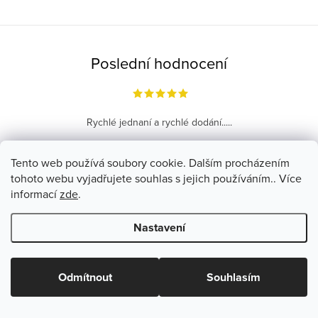
Poslední hodnocení
Rychlé jednaní a rychlé dodání.....
Ověřený zákazník
Tento web používá soubory cookie. Dalším procházením
tohoto webu vyjadřujete souhlas s jejich používáním.. Více
VŠECHNA HODNOCENÍ
informací
zde
.
Nastavení
Z
á
+420 777 592 979
Odmítnout
Souhlasím
p
info
@
homein.cz
a