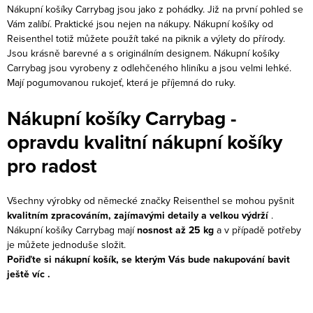
c
á
Nákupní košíky Carrybag jsou jako z pohádky. Již na první pohled se
í
Vám zalíbí. Praktické jsou nejen na nákupy. Nákupní košíky od
n
Reisenthel totiž můžete použít také na piknik a výlety do přírody.
p
k
Jsou krásně barevné a s originálním designem. Nákupní košíky
r
o
Carrybag jsou vyrobeny z odlehčeného hliníku a jsou velmi lehké.
v
v
Mají pogumovanou rukojeť, která je příjemná do ruky.
k
á
Nákupní košíky Carrybag -
y
n
v
opravdu kvalitní nákupní košíky
í
ý
pro radost
p
i
Všechny výrobky od německé značky Reisenthel se mohou pyšnit
s
kvalitním zpracováním, zajímavými detaily a velkou výdrží
.
u
Nákupní košíky Carrybag mají
nosnost až 25 kg
a v případě potřeby
je můžete jednoduše složit.
Pořiďte si nákupní košík, se kterým Vás bude nakupování bavit
ještě víc .