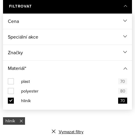
FILTROVAT
Cena
Speciální akce
Značky
Materiál*
plast
70
polyester
80
hliník
70
hliník
Vymazat filtry