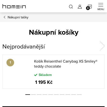
Přejít
NÁKUP
na
obsah
Nákupní tašky
KOŠÍK
Nákupní košíky
Nejprodávanější
Košík Reisenthel Carrybag XS Smiley®
teddy chocolate
Skladem
1 195 Kč