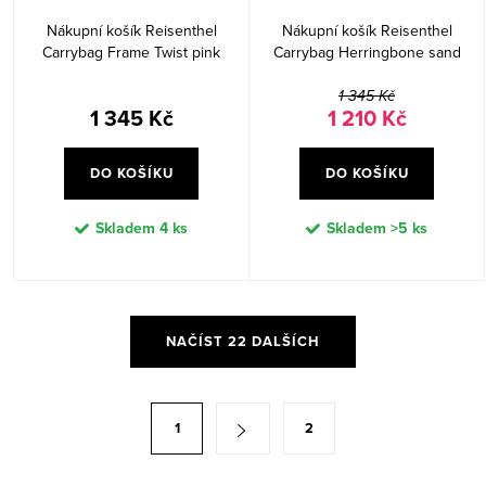
Nákupní košík Reisenthel
Nákupní košík Reisenthel
Carrybag Frame Twist pink
Carrybag Herringbone sand
1 345 Kč
1 345 Kč
1 210 Kč
DO KOŠÍKU
DO KOŠÍKU
Skladem
4 ks
Skladem
>5 ks
O
NAČÍST 22 DALŠÍCH
v
l
á
S
1
2
d
t
a
r