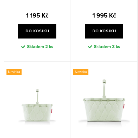
ů
chocolate
1 195 Kč
1 995 Kč
DO KOŠÍKU
DO KOŠÍKU
Skladem
2 ks
Skladem
3 ks
Novinka
Novinka