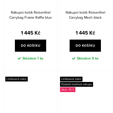
Nákupní košík Reisenthel
Nákupní košík Reisenthel
Carrybag Frame Raffia blue
Carrybag Mesh black
1 445 Kč
1 445 Kč
DO KOŠÍKU
DO KOŠÍKU
Skladem
1 ks
Skladem
5 ks
Limitovaná edice
Limitovaná edice
Poslední možnost nákupu
-15 %