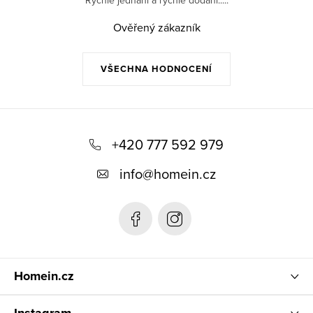
Rychlé jednaní a rychlé dodání.....
Ověřený zákazník
VŠECHNA HODNOCENÍ
Z
á
+420 777 592 979
p
info
@
homein.cz
a
t
í
Homein.cz