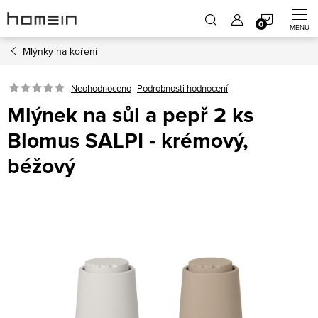
Přejít
NÁKUP
na
obsah
Mlýnky na koření
KOŠÍK
Neohodnoceno
Podrobnosti hodnocení
Mlýnek na sůl a pepř 2 ks
Blomus SALPI - krémový,
béžový