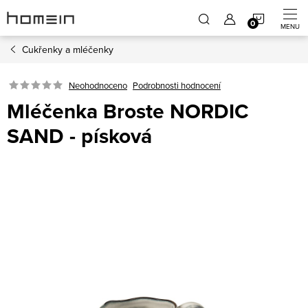
Přejít
NÁKUP
na
obsah
Cukřenky a mléčenky
KOŠÍK
Neohodnoceno
Podrobnosti hodnocení
Mléčenka Broste NORDIC
SAND - písková