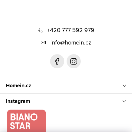
Z
á
+420 777 592 979
p
info
@
homein.cz
a
t
í
Homein.cz
Instagram