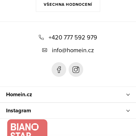
VŠECHNA HODNOCENÍ
Z
á
+420 777 592 979
p
info
@
homein.cz
a
t
í
Homein.cz
Instagram