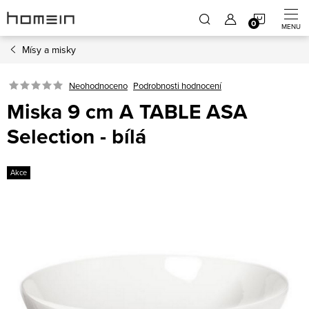
Přejít
NÁKUP
na
obsah
Mísy a misky
KOŠÍK
Neohodnoceno
Podrobnosti hodnocení
Miska 9 cm A TABLE ASA
Selection - bílá
Akce