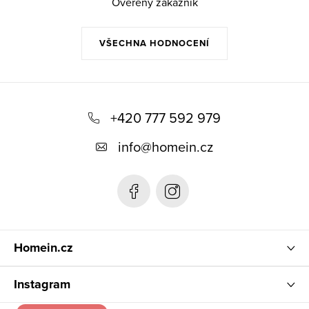
Ověřený zákazník
VŠECHNA HODNOCENÍ
Z
á
+420 777 592 979
p
info
@
homein.cz
a
t
í
Homein.cz
Instagram