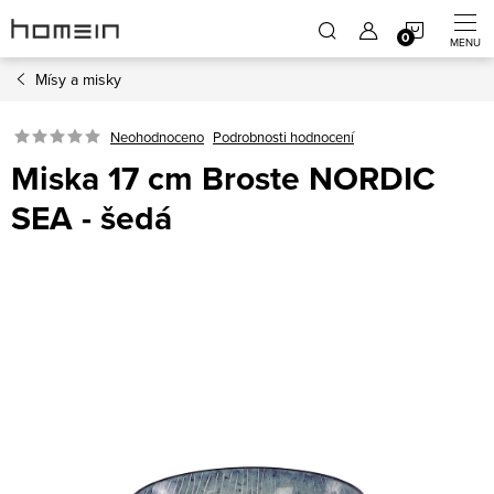
Přejít
NÁKUP
na
obsah
Mísy a misky
KOŠÍK
Neohodnoceno
Podrobnosti hodnocení
Miska 17 cm Broste NORDIC
SEA - šedá