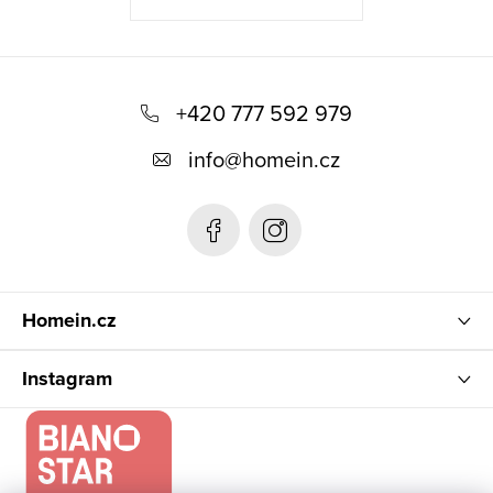
Z
á
+420 777 592 979
p
info
@
homein.cz
a
t
í
Homein.cz
Instagram