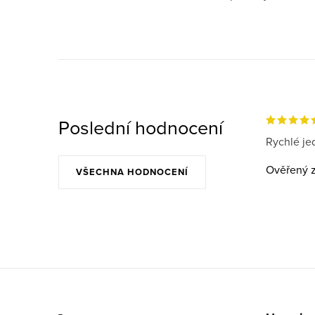
Poslední hodnocení
Rychlé jed
Ověřený z
VŠECHNA HODNOCENÍ
Z
á