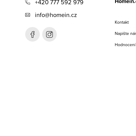
Homein.
+420 777 592 979
p
info
@
homein.cz
a
Kontakt
t
Napište ná
í
Hodnocení