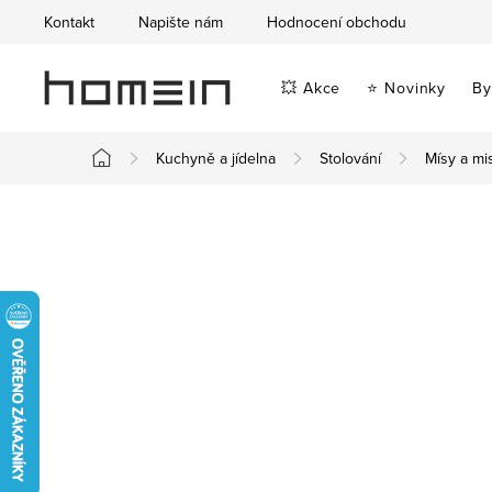
Přejít
Kontakt
Napište nám
Hodnocení obchodu
na
obsah
💥 Akce
⭐ Novinky
By
Kuchyně a jídelna
Stolování
Mísy a mi
Domů