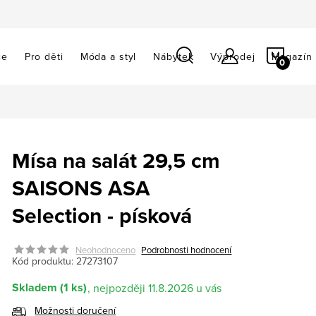
NÁKU
ce
Pro děti
Móda a styl
Nábytek
Výprodej
Magazín
KOŠÍ
Mísa na salát 29,5 cm
SAISONS ASA
Selection - písková
Neohodnoceno
Podrobnosti hodnocení
Kód produktu:
27273107
Skladem
(1 ks)
11.8.2026
Možnosti doručení