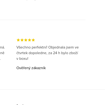
ná.
Všechno perfektní! Objednala jsem ve
eně
čtvrtek dopoledne, za 24 h bylo zboží
.
v boxu!
Ověřený zákazník