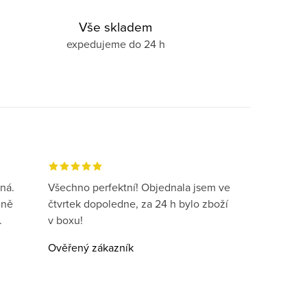
Vše skladem
expedujeme do 24 h
ná.
Všechno perfektní! Objednala jsem ve
eně
čtvrtek dopoledne, za 24 h bylo zboží
.
v boxu!
Ověřený zákazník