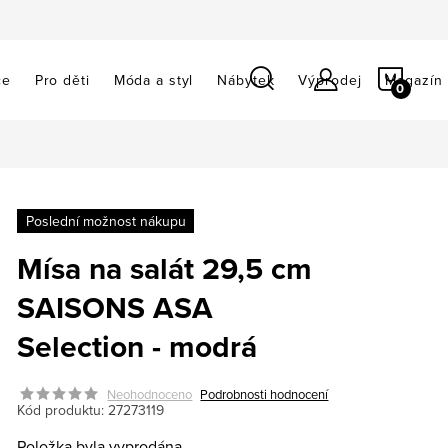
NÁKU
ce
Pro děti
Móda a styl
Nábytek
Výprodej
Magazín
KOŠÍ
Poslední možnost nákupu
Mísa na salát 29,5 cm
SAISONS ASA
Selection - modrá
Neohodnoceno
Podrobnosti hodnocení
Kód produktu:
27273119
Položka byla vyprodána…