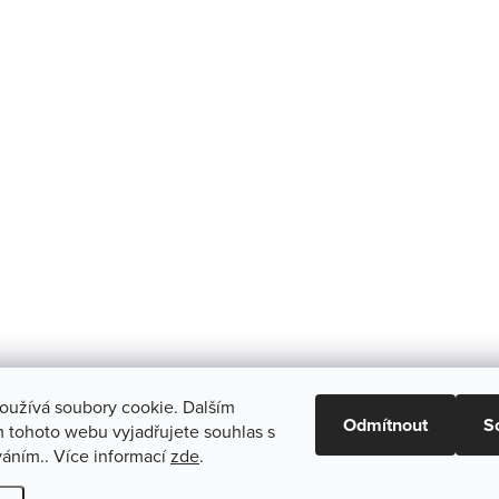
oužívá soubory cookie. Dalším
Odmítnout
S
 tohoto webu vyjadřujete souhlas s
váním.. Více informací
zde
.
vit nastavení cookies