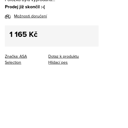
Prodej již skončil :-(
Možnosti doručení
1 165 Kč
Měrná
cena:
Značka:
ASA
Dotaz k produktu
Selection
Hlídací pes