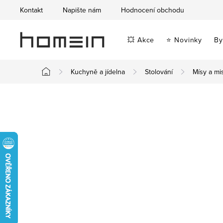
Přejít
Kontakt
Napište nám
Hodnocení obchodu
na
obsah
💥 Akce
⭐ Novinky
By
Kuchyně a jídelna
Stolování
Mísy a mi
Domů