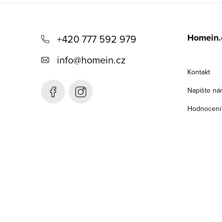
Z
á
Homein.
+420 777 592 979
p
info
@
homein.cz
a
Kontakt
t
Napište ná
í
Hodnocení