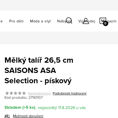
NÁKU
ce
Pro děti
Móda a styl
Nábytek
Výprodej
Magazín
KOŠÍ
ý
Mělký talíř 26,5 cm
SAISONS ASA
Selection - pískový
Neohodnoceno
Podrobnosti hodnocení
Kód produktu:
27161107
Skladem
(>5 ks)
11.8.2026
Možnosti doručení