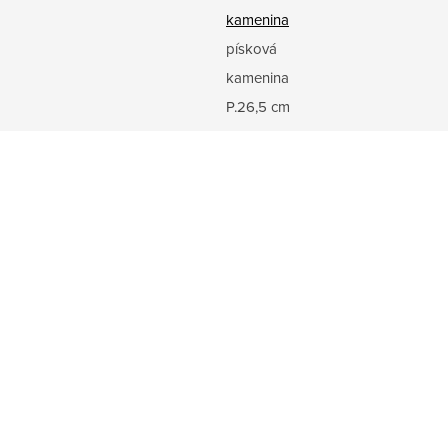
kamenina
písková
kamenina
P.26,5 cm