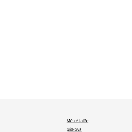
Mělké talíře
písková