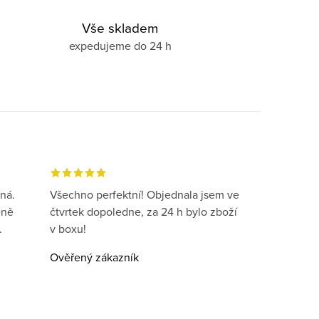
Vše skladem
expedujeme do 24 h
ná.
Všechno perfektní! Objednala jsem ve
eně
čtvrtek dopoledne, za 24 h bylo zboží
.
v boxu!
Ověřený zákazník