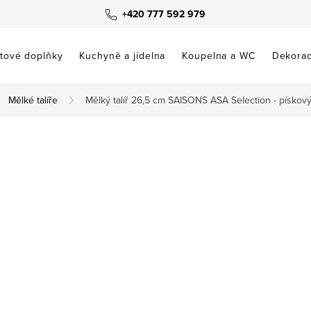
+420 777 592 979
tové doplňky
Kuchyně a jídelna
Koupelna a WC
Dekora
Mělké talíře
Mělký talíř 26,5 cm SAISONS ASA Selection - pískov