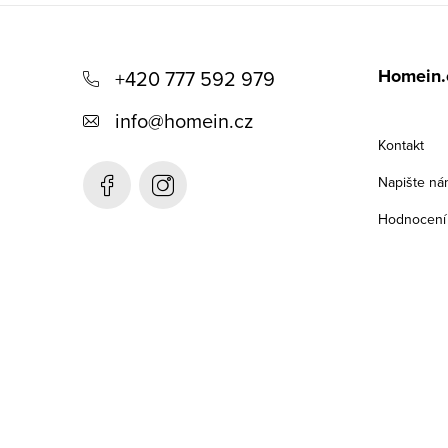
Z
á
Homein.
+420 777 592 979
p
info
@
homein.cz
a
Kontakt
t
Napište ná
í
Hodnocení