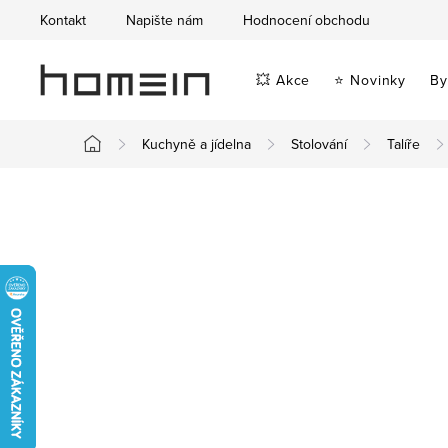
Přejít
Kontakt
Napište nám
Hodnocení obchodu
na
obsah
💥 Akce
⭐ Novinky
By
Kuchyně a jídelna
Stolování
Talíře
Domů