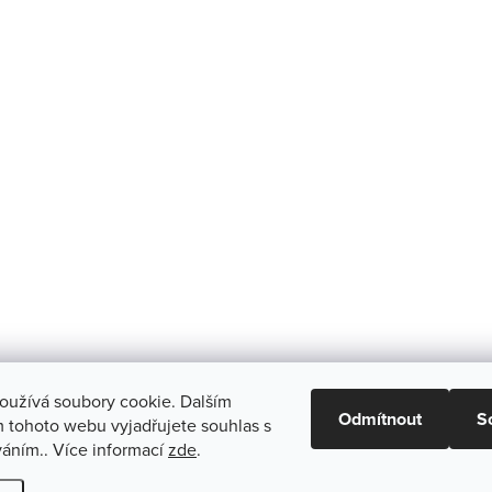
oužívá soubory cookie. Dalším
Odmítnout
S
 tohoto webu vyjadřujete souhlas s
váním.. Více informací
zde
.
vit nastavení cookies