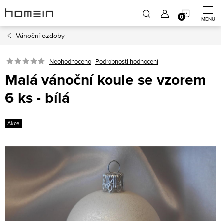
Přejít
NÁKUP
na
obsah
Vánoční ozdoby
KOŠÍK
Neohodnoceno
Podrobnosti hodnocení
Malá vánoční koule se vzorem
6 ks - bílá
Akce