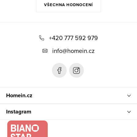
VŠECHNA HODNOCENÍ
Z
á
+420 777 592 979
p
info
@
homein.cz
a
t
í
Homein.cz
Instagram