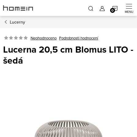
Přejít
NÁKUP
na
obsah
Lucerny
KOŠÍK
Neohodnoceno
Podrobnosti hodnocení
Lucerna 20,5 cm Blomus LITO -
šedá