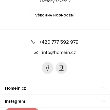
Ověřený zákazník
VŠECHNA HODNOCENÍ
Z
á
+420 777 592 979
p
info
@
homein.cz
a
t
í
Homein.cz
Instagram