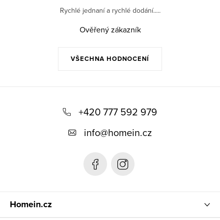
Rychlé jednaní a rychlé dodání.....
Ověřený zákazník
VŠECHNA HODNOCENÍ
Z
á
+420 777 592 979
p
info
@
homein.cz
a
t
í
Homein.cz