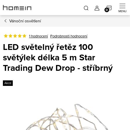
Přejít
NÁKUP
na
obsah
Vánoční osvětlení
KOŠÍK
1 hodnocení
Podrobnosti hodnocení
LED světelný řetěz 100
světýlek délka 5 m Star
Trading Dew Drop - stříbrný
Akce