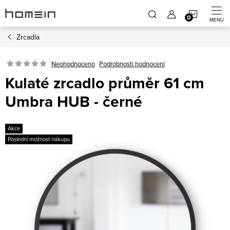
Přejít
NÁKUP
na
obsah
Zrcadla
KOŠÍK
Neohodnoceno
Podrobnosti hodnocení
Kulaté zrcadlo průměr 61 cm
Umbra HUB - černé
Akce
Poslední možnost nákupu