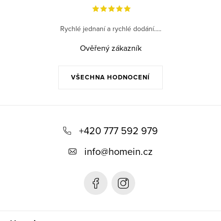
Rychlé jednaní a rychlé dodání.....
Ověřený zákazník
VŠECHNA HODNOCENÍ
Z
á
+420 777 592 979
p
info
@
homein.cz
a
t
í