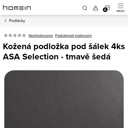
Přejít
NÁKUP
na
obsah
Podtácky
KOŠÍK
Neohodnoceno
Podrobnosti hodnocení
Kožená podložka pod šálek 4ks
ASA Selection - tmavě šedá