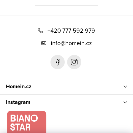
Z
á
+420 777 592 979
p
info
@
homein.cz
a
t
í
Homein.cz
Instagram