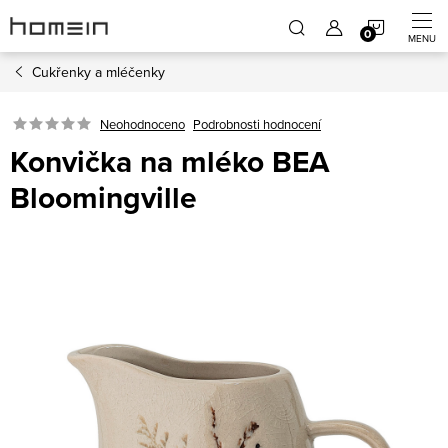
Přejít
NÁKUP
na
obsah
Cukřenky a mléčenky
KOŠÍK
Neohodnoceno
Podrobnosti hodnocení
Konvička na mléko BEA
Bloomingville