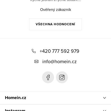
Ověřený zákazník
VŠECHNA HODNOCENÍ
Z
á
+420 777 592 979
p
info
@
homein.cz
a
t
í
Homein.cz
Instagram