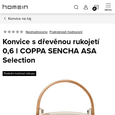
Přejít
NÁKUP
na
obsah
Konvice na čaj
KOŠÍK
Neohodnoceno
Podrobnosti hodnocení
Konvice s dřevěnou rukojetí
0,6 l COPPA SENCHA ASA
Selection
Poslední možnost nákupu