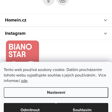
í
Homein.cz
Instagram
Tento web používá soubory cookie. Dalším procházením
tohoto webu vyjadřujete souhlas s jejich používáním.. Více
informací
zde
.
Nastavení
Copyright 2026
Homein.cz
. Všechna práva vyhrazena.
Upravit
nastavení cookies
Odmítnout
Souhlasím