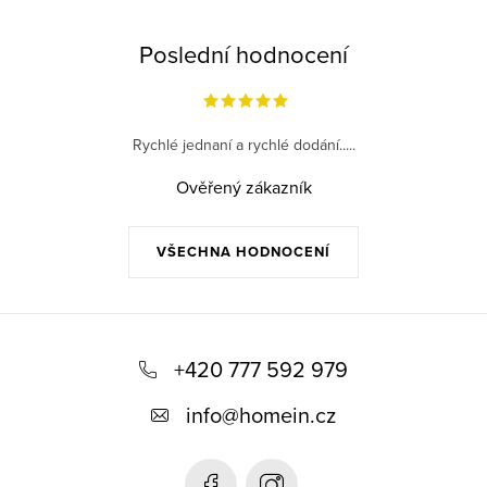
Poslední hodnocení
Rychlé jednaní a rychlé dodání.....
Ověřený zákazník
VŠECHNA HODNOCENÍ
Z
á
+420 777 592 979
p
info
@
homein.cz
a
t