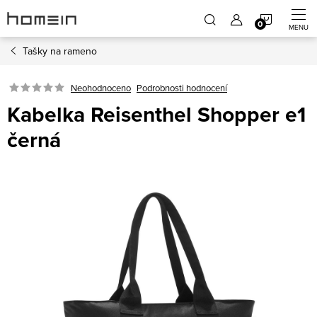
Přejít
NÁKUP
na
obsah
Tašky na rameno
KOŠÍK
Neohodnoceno
Podrobnosti hodnocení
Kabelka Reisenthel Shopper e1
černá