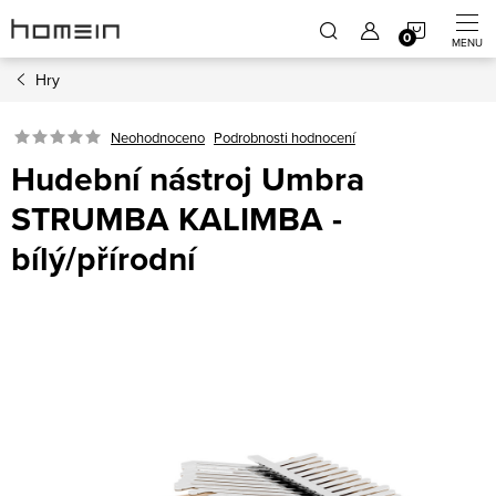
Přejít
NÁKUP
na
obsah
Hry
KOŠÍK
Neohodnoceno
Podrobnosti hodnocení
Hudební nástroj Umbra
STRUMBA KALIMBA -
bílý/přírodní