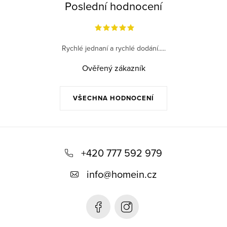
Poslední hodnocení
Rychlé jednaní a rychlé dodání.....
Ověřený zákazník
VŠECHNA HODNOCENÍ
Z
á
+420 777 592 979
p
info
@
homein.cz
a
t
í