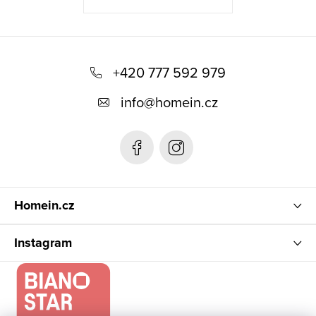
Z
á
+420 777 592 979
p
info
@
homein.cz
a
t
í
Homein.cz
Instagram