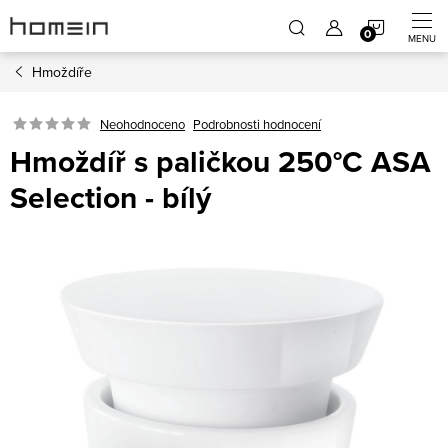
Přejít
NÁKUP
na
obsah
Hmoždíře
KOŠÍK
Neohodnoceno
Podrobnosti hodnocení
Hmoždíř s paličkou 250°C ASA
Selection - bílý